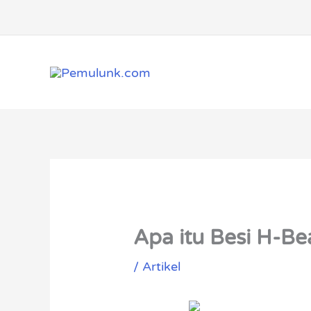
Lewati
ke
konten
Apa itu Besi H-
/
Artikel