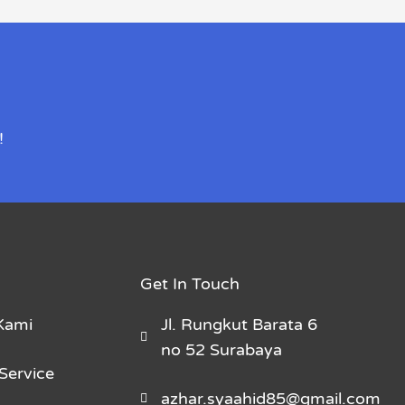
!
Get In Touch
Kami
Jl. Rungkut Barata 6
no 52 Surabaya
Service
azhar.syaahid85@gmail.com