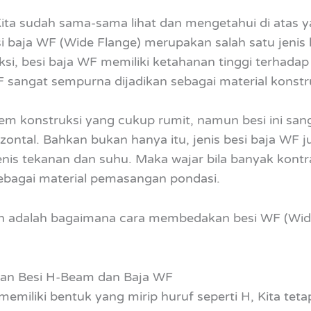
ita sudah sama-sama lihat dan mengetahui di atas ya
i baja WF (Wide Flange) merupakan salah satu jenis
uksi, besi baja WF memiliki ketahanan tinggi terhad
WF sangat sempurna dijadikan sebagai material konst
stem konstruksi yang cukup rumit, namun besi ini sa
rizontal. Bahkan bukan hanya itu, jenis besi baja W
jenis tekanan dan suhu. Maka wajar bila banyak kont
bagai material pemasangan pondasi.
n adalah bagaimana cara membedakan besi WF (Wide
an Besi H-Beam dan Baja WF
miliki bentuk yang mirip huruf seperti H, Kita teta