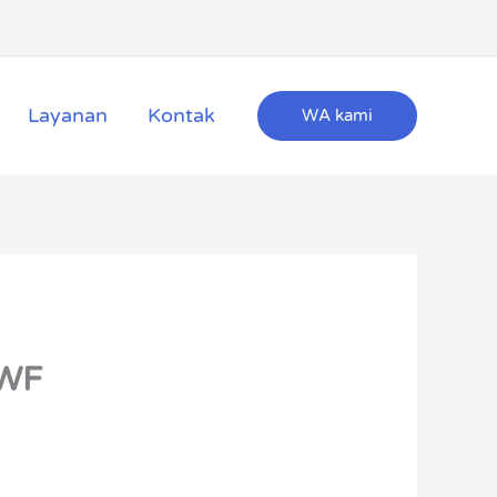
Layanan
Kontak
WA kami
 WF