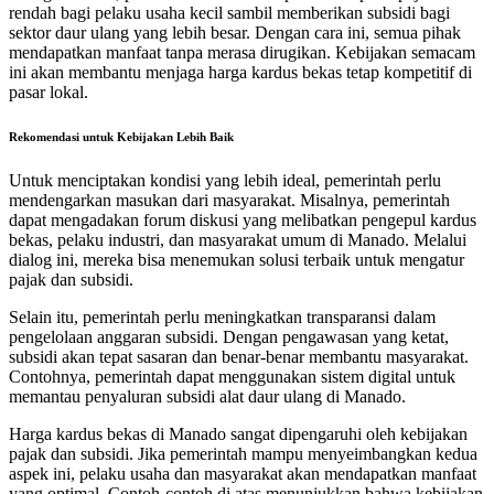
rendah bagi pelaku usaha kecil sambil memberikan subsidi bagi
sektor daur ulang yang lebih besar. Dengan cara ini, semua pihak
mendapatkan manfaat tanpa merasa dirugikan. Kebijakan semacam
ini akan membantu menjaga harga kardus bekas tetap kompetitif di
pasar lokal.
Rekomendasi untuk Kebijakan Lebih Baik
Untuk menciptakan kondisi yang lebih ideal, pemerintah perlu
mendengarkan masukan dari masyarakat. Misalnya, pemerintah
dapat mengadakan forum diskusi yang melibatkan pengepul kardus
bekas, pelaku industri, dan masyarakat umum di Manado. Melalui
dialog ini, mereka bisa menemukan solusi terbaik untuk mengatur
pajak dan subsidi.
Selain itu, pemerintah perlu meningkatkan transparansi dalam
pengelolaan anggaran subsidi. Dengan pengawasan yang ketat,
subsidi akan tepat sasaran dan benar-benar membantu masyarakat.
Contohnya, pemerintah dapat menggunakan sistem digital untuk
memantau penyaluran subsidi alat daur ulang di Manado.
Harga kardus bekas di Manado sangat dipengaruhi oleh kebijakan
pajak dan subsidi. Jika pemerintah mampu menyeimbangkan kedua
aspek ini, pelaku usaha dan masyarakat akan mendapatkan manfaat
yang optimal. Contoh-contoh di atas menunjukkan bahwa kebijakan