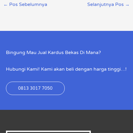
←
Pos Sebelumnya
Selanjutnya Pos
→
Bingung Mau Jual Kardus Bekas Di Mana?
Hubungi Kami! Kami akan beli dengan harga tinggi…!
0813 3017 7050