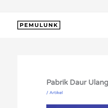
Lewati
ke
konten
Pabrik Daur Ulan
/
Artikel