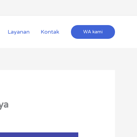
Layanan
Kontak
WA kami
ya