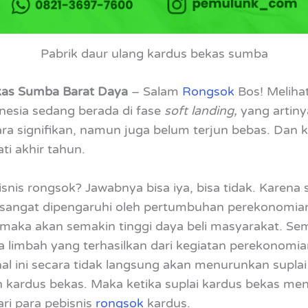
Pabrik daur ulang kardus bekas sumba
kas Sumba Barat Daya
– Salam
Rongsok
Bos! Meliha
donesia sedang berada di fase
soft landing,
yang artin
a signifikan, namun juga belum terjun bebas. Dan kon
i akhir tahun.
nis rongsok? Jawabnya bisa iya, bisa tidak. Karena 
 sangat dipengaruhi oleh pertumbuhan perekonomian
ka akan semakin tinggi daya beli masyarakat. Sema
 limbah yang terhasilkan dari kegiatan perekonomian 
al ini secara tidak langsung akan menurunkan suplai
h kardus bekas. Maka ketika suplai kardus bekas me
ri para pebisnis
rongsok
kardus.