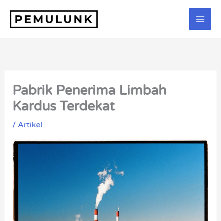
Lewati
ke
konten
Pabrik Penerima Limbah
Kardus Terdekat
/
Artikel