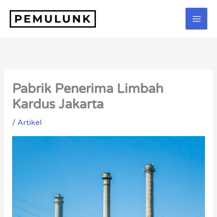
Lewati
ke
konten
Pabrik Penerima Limbah
Kardus Jakarta
/
Artikel