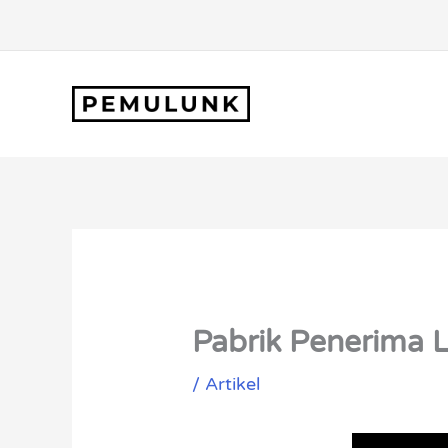
Lewati
ke
konten
Pabrik Penerima 
/
Artikel