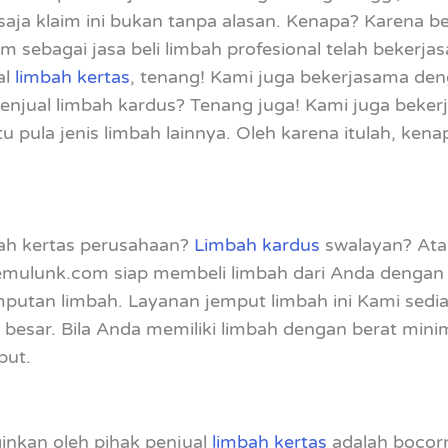
aja klaim ini bukan tanpa alasan. Kenapa? Karena b
ebagai jasa beli limbah profesional telah bekerja
al
limbah kertas
, tenang! Kami juga bekerjasama de
 menjual limbah kardus? Tenang juga! Kami juga bek
itu pula jenis limbah lainnya. Oleh karena itulah, k
bah kertas perusahaan?
Limbah kardus
swalayan? Ata
emulunk.com siap membeli limbah dari Anda dengan 
utan limbah. Layanan jemput limbah ini Kami sedi
 besar. Bila Anda memiliki limbah dengan berat mini
put.
ginkan oleh pihak penjual
limbah kertas
adalah bocorn