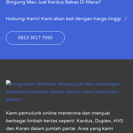
Bingung Mau Jual Kardus Bekas Di Mana?
Hubungi Kami! Kami akan beli dengan harga tinggi…!
0813 3017 7050
Kami pemulunk online menerima dan menjual
berbagai limbah kertas seperti: Kardus, Duplex, HVS
dan Koran dalam jumlah partai. Area yang kami