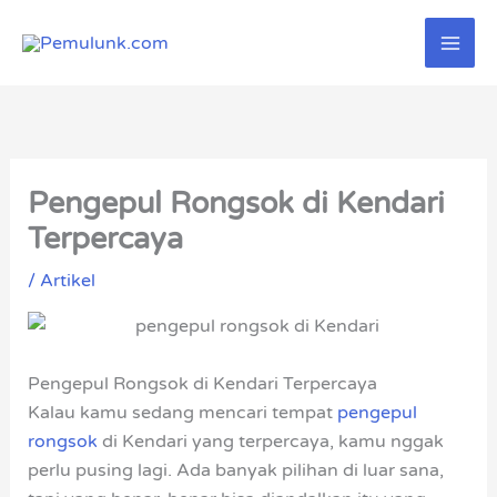
Lewati
ke
konten
Pengepul Rongsok di Kendari
Terpercaya
/
Artikel
Pengepul Rongsok di Kendari Terpercaya
Kalau kamu sedang mencari tempat
pengepul
rongsok
di Kendari yang terpercaya, kamu nggak
perlu pusing lagi. Ada banyak pilihan di luar sana,