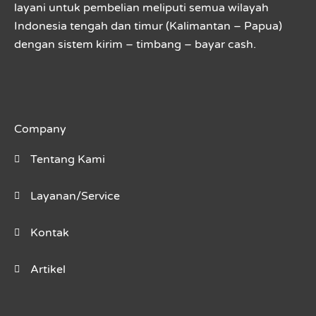
layani untuk pembelian meliputi semua wilayah
Indonesia tengah dan timur (Kalimantan – Papua)
dengan sistem kirim – timbang – bayar cash.
Company
Tentang Kami
Layanan/Service
Kontak
Artikel