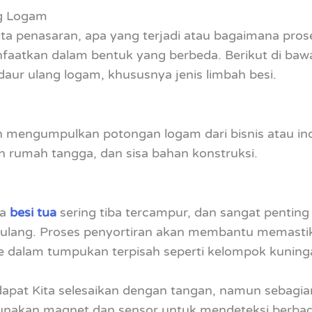
g Logam
ta penasaran, apa yang terjadi atau bagaimana prose
faatkan dalam bentuk yang berbeda. Berikut di bawa
ur ulang logam, khususnya jenis limbah besi.
n mengumpulkan potongan logam dari bisnis atau in
tan rumah tangga, dan sisa bahan konstruksi.
ya
besi tua
sering tiba tercampur, dan sangat pentin
ulang. Proses penyortiran akan membantu memastik
ke dalam tumpukan terpisah seperti kelompok kuninga
 dapat Kita selesaikan dengan tangan, namun sebag
nakan magnet dan sensor untuk mendeteksi berbaga