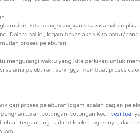
ah
haruskan Kita menghilangkan sisa-sisa bahan plasti
ng. Dalam hal ini, logam bekas akan Kita parut/hancu
rmudah proses peleburan.
ntu mengurangi waktu yang Kita perlukan untuk meny
isi selama peleburan, sehingga membuat proses daur
rik dari proses peleburan logam adalah bagian peleb
i penghancuran potongan-potongan kecil
besi tua
, y
ilebur. Tergantung pada titik leleh logamnya, dan t
a jam.