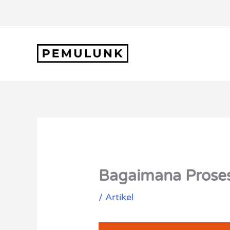
Lewati
ke
konten
Bagaimana Prose
/
Artikel