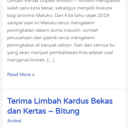
Limbah Kertas Duplex Ambon – Ambon merupakan
Beli
salah satu kota besar, sekaligus menjadi ibukota
Harga
bagi provinsi Maluku. Dan Kita tahu sejak 2019
Tinggi
sampai saat ini Maluku terus mengalami
peningkatan dalam dunia industri. Jumlah
perusahaan dan pabrik terus mengalami
peningkatan di banyak sektor. Dan dari semua itu
yang akan menjadi pembahasan Kita adalah soal
mengenai limbah. […]
Read More »
Terima Limbah Kardus Bekas
Terima
Limbah
dan Kertas – Bitung
Kardus
Artikel
Bekas