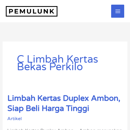
Lewati
ke
konten
C Limbah Kertas
Bekas Perkilo
Limbah Kertas Duplex Ambon,
Limbah
Kertas
Siap Beli Harga Tinggi
Duplex
Artikel
Ambon,
Siap