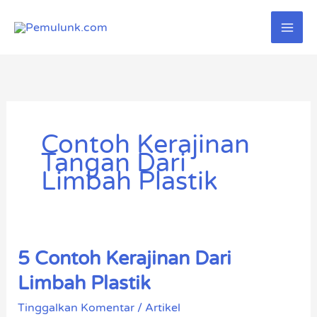
Lewati
ke
konten
Contoh Kerajinan
Tangan Dari
Limbah Plastik
5 Contoh Kerajinan Dari
5
Contoh
Limbah Plastik
Kerajinan
Tinggalkan Komentar
/
Artikel
Dari