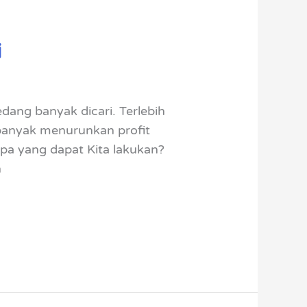
i
ang banyak dicari. Terlebih
 banyak menurunkan profit
pa yang dapat Kita lakukan?
n