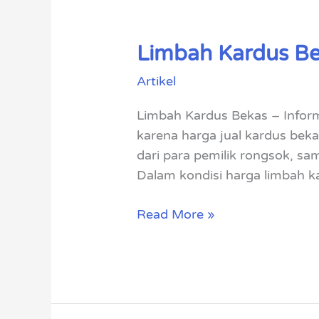
Limbah Kardus Be
Limbah
Kardus
Artikel
Bekas,
Siap
Limbah Kardus Bekas – Infor
Membeli
karena harga jual kardus bek
Harga
dari para pemilik rongsok, s
Tinggi
Dalam kondisi harga limbah ka
Read More »