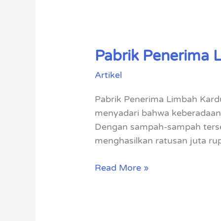
Pabrik Penerima 
Pabrik
Penerima
Artikel
Limbah
Kardus
Pabrik Penerima Limbah Kardu
Paser
menyadari bahwa keberadaan 
Dengan sampah-sampah terseb
menghasilkan ratusan juta rupia
Read More »