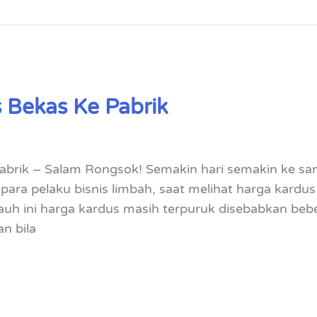
 Bekas Ke Pabrik
abrik – Salam Rongsok! Semakin hari semakin ke san
para pelaku bisnis limbah, saat melihat harga kardu
auh ini harga kardus masih terpuruk disebabkan beber
n bila