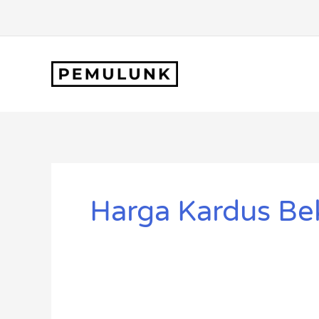
Lewati
ke
konten
Harga Kardus B