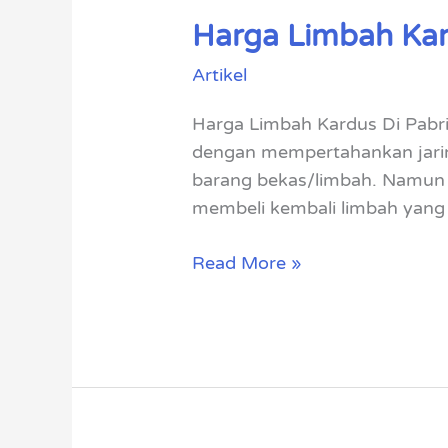
Harga Limbah Kar
Harga
Limbah
Artikel
Kardus
Di
Harga Limbah Kardus Di Pabri
Pabrik
dengan mempertahankan jarin
barang bekas/limbah. Namun b
membeli kembali limbah yang Ki
Read More »