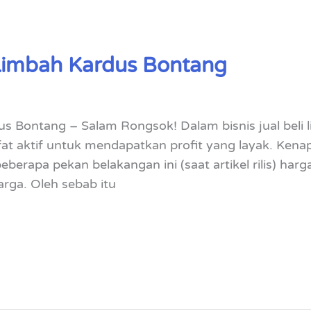
Limbah Kardus Bontang
s Bontang – Salam Rongsok! Dalam bisnis jual beli 
sifat aktif untuk mendapatkan profit yang layak. Kena
berapa pekan belakangan ini (saat artikel rilis) har
rga. Oleh sebab itu