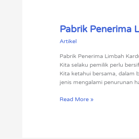
Pabrik Penerima 
Pabrik
Penerima
Artikel
Limbah
Kardus
Pabrik Penerima Limbah Kardu
Bontang
Kita selaku pemilik perlu ber
Kita ketahui bersama, dalam be
jenis mengalami penurunan ha
Read More »