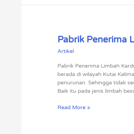
Pabrik Penerima 
Pabrik
Penerima
Artikel
Limbah
Kardus
Pabrik Penerima Limbah Kard
Kutai
berada di wilayah Kutai Kalim
penurunan. Sehingga tidak sed
Baik itu pada jenis limbah besi
Read More »