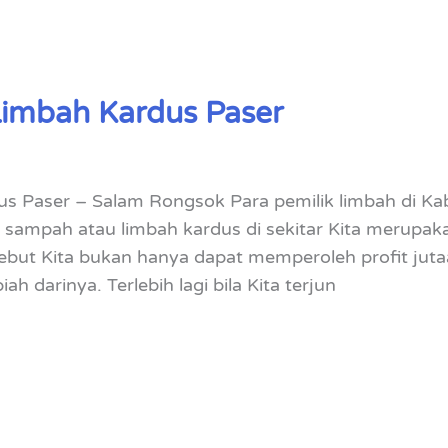
Limbah Kardus Paser
s Paser – Salam Rongsok Para pemilik limbah di Kab
sampah atau limbah kardus di sekitar Kita merupak
ut Kita bukan hanya dapat memperoleh profit jutaa
h darinya. Terlebih lagi bila Kita terjun