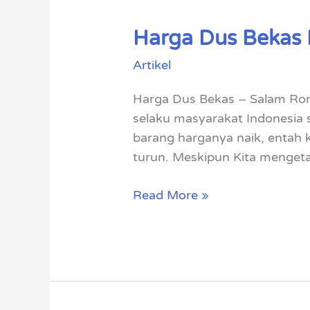
Harga Dus Bekas 
Harga
Dus
Artikel
Bekas
Di
Harga Dus Bekas – Salam Rong
Pengepul
selaku masyarakat Indonesia 
Kardus
barang harganya naik, entah 
turun. Meskipun Kita mengeta
Read More »