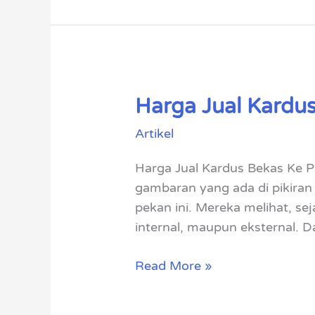
Harga Jual Kardus
Harga
Jual
Artikel
Kardus
Bekas
Harga Jual Kardus Bekas Ke P
Ke
gambaran yang ada di pikiran 
Pabrik
pekan ini. Mereka melihat, sej
internal, maupun eksternal. Da
Read More »