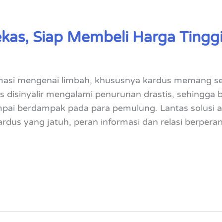
kas, Siap Membeli Harga Tingg
masi mengenai limbah, khususnya kardus memang sed
as disinyalir mengalami penurunan drastis, sehingga
ampai berdampak pada para pemulung. Lantas solusi a
rdus yang jatuh, peran informasi dan relasi berpera