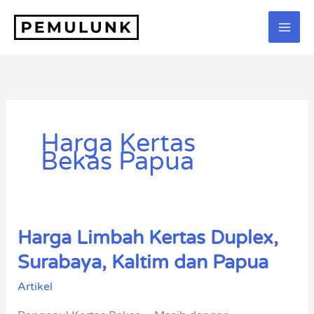
Lewati
ke
konten
Harga Kertas
Bekas Papua
Harga Limbah Kertas Duplex,
Harga
Limbah
Surabaya, Kaltim dan Papua
Kertas
Artikel
Duplex,
Surabaya,