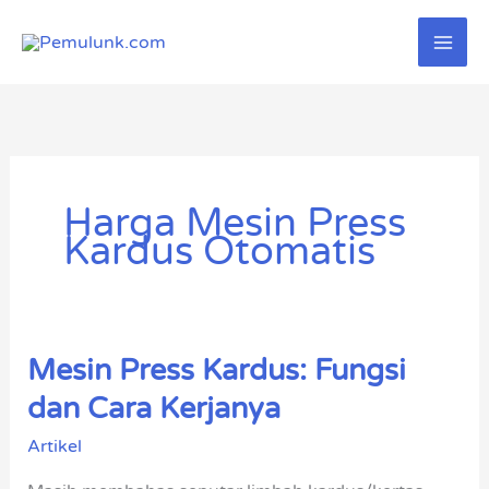
Lewati
ke
konten
Harga Mesin Press
Kardus Otomatis
Mesin Press Kardus: Fungsi
Mesin
Press
dan Cara Kerjanya
Kardus:
Artikel
Fungsi
dan