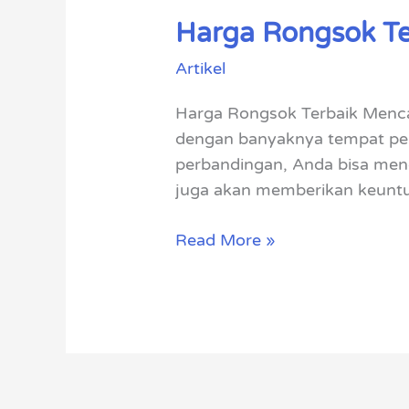
Harga Rongsok Te
Harga
Rongsok
Artikel
Terbaik
di
Harga Rongsok Terbaik Menca
Kota
dengan banyaknya tempat pen
Anda
perbandingan, Anda bisa men
juga akan memberikan keuntung
Read More »