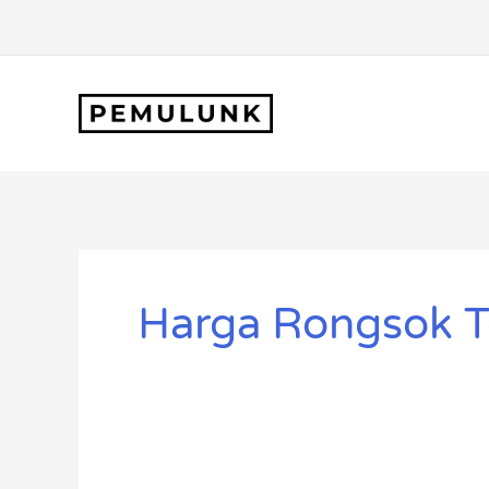
Lewati
ke
konten
Harga Rongsok T