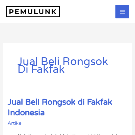
Lewati
ke
konten
Jual Beli Rongsok
Di Fakfak
Jual Beli Rongsok di Fakfak
Jual
Beli
Indonesia
Rongsok
Artikel
di
Fakfak