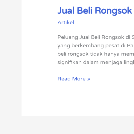
Jual Beli Rongsok
Jual
Beli
Artikel
Rongsok
di
Peluang Jual Beli Rongsok di
Sorong
yang berkembang pesat di Papu
beli rongsok tidak hanya mem
signifikan dalam menjaga lin
Read More »