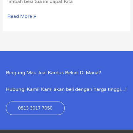
limbah besi tua ini dapat Kita
Read More »
Bingung Mau Jual Kardus Bekas Di Mana?
Hubungi Kami! Kami akan beli dengan harga tinggi…!
0813 3017 7050