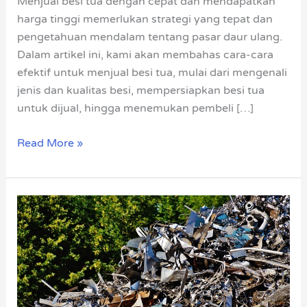
Menjual besi tua dengan cepat dan mendapatkan
Harga
harga tinggi memerlukan strategi yang tepat dan
Tinggi
pengetahuan mendalam tentang pasar daur ulang.
Dalam artikel ini, kami akan membahas cara-cara
efektif untuk menjual besi tua, mulai dari mengenali
jenis dan kualitas besi, mempersiapkan besi tua
untuk dijual, hingga menemukan pembeli […]
Read More »
Jual
Beli
Besi
Tua
Harga
Tinggi