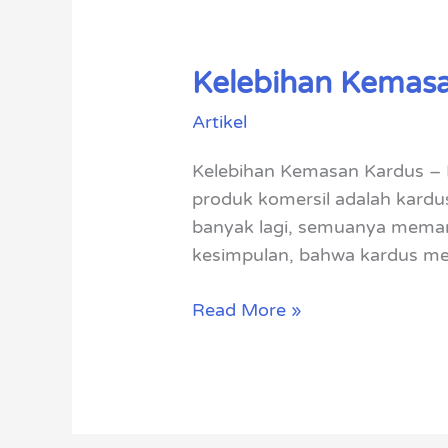
Kelebihan Kemasa
Kelebihan
Kemasan
Artikel
Kardus
Untuk
Kelebihan Kemasan Kardus – B
Produk
produk komersil adalah kardus
Kita
banyak lagi, semuanya memanf
kesimpulan, bahwa kardus mer
Read More »