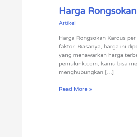
Harga Rongsokan 
Harga
Rongsokan
Artikel
Kardus
per
Harga Rongsokan Kardus per K
Kilo
faktor. Biasanya, harga ini di
yang menawarkan harga terbai
pemulunk.com, kamu bisa me
menghubungkan […]
Read More »