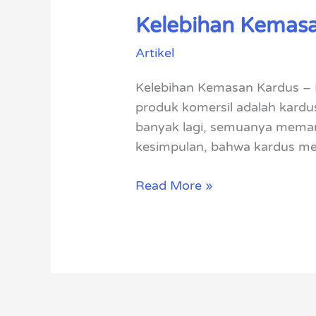
Kelebihan Kemasa
Kelebihan
Kemasan
Artikel
Kardus
Untuk
Kelebihan Kemasan Kardus – B
Produk
produk komersil adalah kardus
Kita
banyak lagi, semuanya memanf
kesimpulan, bahwa kardus mer
Read More »