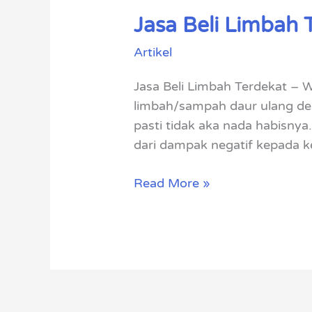
Jasa Beli Limbah
Jasa
Beli
Artikel
Limbah
Terdekat
Jasa Beli Limbah Terdekat – W
Pemulunk.com
limbah/sampah daur ulang den
pasti tidak aka nada habisnya
dari dampak negatif kepada k
Read More »