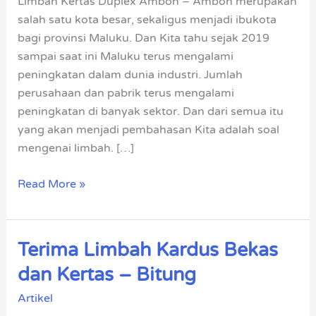
Limbah Kertas Duplex Ambon – Ambon merupakan
Beli
salah satu kota besar, sekaligus menjadi ibukota
Harga
bagi provinsi Maluku. Dan Kita tahu sejak 2019
Tinggi
sampai saat ini Maluku terus mengalami
peningkatan dalam dunia industri. Jumlah
perusahaan dan pabrik terus mengalami
peningkatan di banyak sektor. Dan dari semua itu
yang akan menjadi pembahasan Kita adalah soal
mengenai limbah. […]
Read More »
Terima Limbah Kardus Bekas
Terima
Limbah
dan Kertas – Bitung
Kardus
Artikel
Bekas