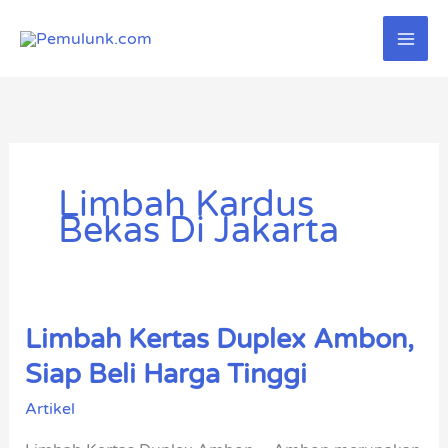
Lewati
ke
konten
Limbah Kardus
Bekas Di Jakarta
Limbah Kertas Duplex Ambon,
Limbah
Kertas
Siap Beli Harga Tinggi
Duplex
Artikel
Ambon,
Siap