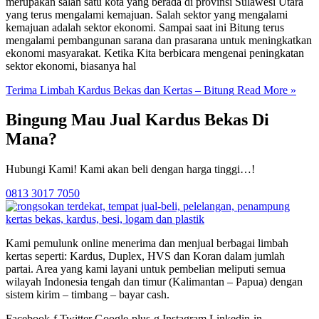
merupakan salah satu kota yang berada di provinsi Sulawesi Utara
yang terus mengalami kemajuan. Salah sektor yang mengalami
kemajuan adalah sektor ekonomi. Sampai saat ini Bitung terus
mengalami pembangunan sarana dan prasarana untuk meningkatkan
ekonomi masyarakat. Ketika Kita berbicara mengenai peningkatan
sektor ekonomi, biasanya hal
Terima Limbah Kardus Bekas dan Kertas – Bitung
Read More »
Bingung Mau Jual Kardus Bekas Di
Mana?
Hubungi Kami! Kami akan beli dengan harga tinggi…!
0813 3017 7050
Kami pemulunk online menerima dan menjual berbagai limbah
kertas seperti: Kardus, Duplex, HVS dan Koran dalam jumlah
partai. Area yang kami layani untuk pembelian meliputi semua
wilayah Indonesia tengah dan timur (Kalimantan – Papua) dengan
sistem kirim – timbang – bayar cash.
Facebook-f
Twitter
Google-plus-g
Instagram
Linkedin-in