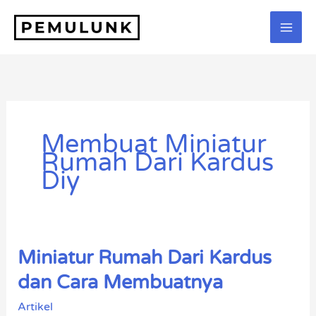
Lewati
ke
konten
Membuat Miniatur
Rumah Dari Kardus
Diy
Miniatur Rumah Dari Kardus
Miniatur
Rumah
dan Cara Membuatnya
Dari
Artikel
Kardus