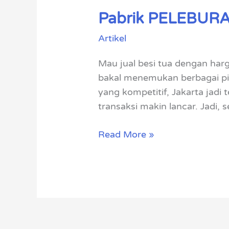
Pabrik PELEBURAN
Pabrik
PELEBURAN
Artikel
besi
tua
Mau jual besi tua dengan harg
di
bakal menemukan berbagai pil
Jakarta
yang kompetitif, Jakarta jad
transaksi makin lancar. Jadi
Read More »