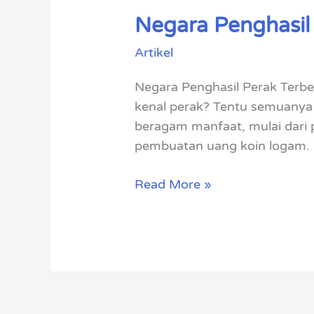
Negara Penghasil 
Negara
Penghasil
Artikel
Perak
Terbesar
Negara Penghasil Perak Terbes
Di
kenal perak? Tentu semuanya 
Dunia
beragam manfaat, mulai dari p
pembuatan uang koin logam. 
Read More »