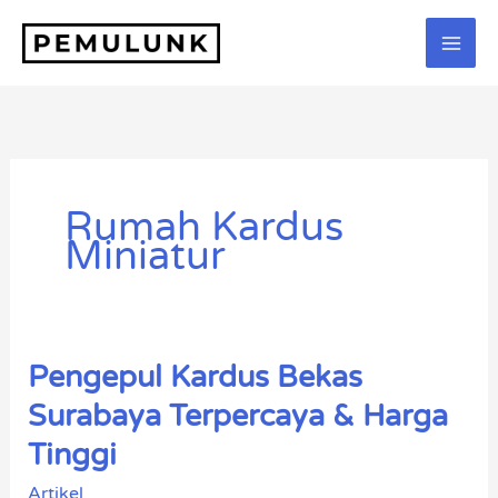
Lewati
ke
konten
Rumah Kardus
Miniatur
Pengepul Kardus Bekas
Pengepul
Kardus
Surabaya Terpercaya & Harga
Bekas
Tinggi
Surabaya
Terpercaya
Artikel