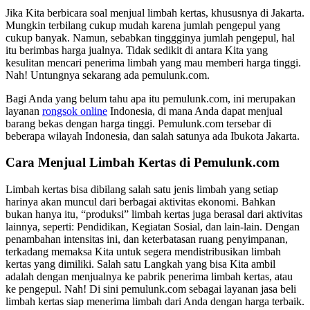
Jika Kita berbicara soal menjual limbah kertas, khususnya di Jakarta.
Mungkin terbilang cukup mudah karena jumlah pengepul yang
cukup banyak. Namun, sebabkan tinggginya jumlah pengepul, hal
itu berimbas harga jualnya. Tidak sedikit di antara Kita yang
kesulitan mencari penerima limbah yang mau memberi harga tinggi.
Nah! Untungnya sekarang ada pemulunk.com.
Bagi Anda yang belum tahu apa itu pemulunk.com, ini merupakan
layanan
rongsok online
Indonesia, di mana Anda dapat menjual
barang bekas dengan harga tinggi. Pemulunk.com tersebar di
beberapa wilayah Indonesia, dan salah satunya ada Ibukota Jakarta.
Cara Menjual Limbah Kertas di Pemulunk.com
Limbah kertas bisa dibilang salah satu jenis limbah yang setiap
harinya akan muncul dari berbagai aktivitas ekonomi. Bahkan
bukan hanya itu, “produksi” limbah kertas juga berasal dari aktivitas
lainnya, seperti: Pendidikan, Kegiatan Sosial, dan lain-lain. Dengan
penambahan intensitas ini, dan keterbatasan ruang penyimpanan,
terkadang memaksa Kita untuk segera mendistribusikan limbah
kertas yang dimiliki. Salah satu Langkah yang bisa Kita ambil
adalah dengan menjualnya ke pabrik penerima limbah kertas, atau
ke pengepul. Nah! Di sini pemulunk.com sebagai layanan jasa beli
limbah kertas siap menerima limbah dari Anda dengan harga terbaik.