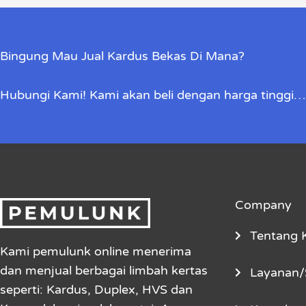
Bingung Mau Jual Kardus Bekas Di Mana?
Hubungi Kami! Kami akan beli dengan harga tinggi…
Company
Tentang 
Kami pemulunk online menerima
dan menjual berbagai limbah kertas
Layanan/
seperti: Kardus, Duplex, HVS dan