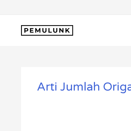
Lewati
ke
konten
Arti Jumlah Orig