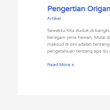
Pengertian Origam
Pengertian
Origami,
Artikel
Jenis
dan
Sewaktu Kita duduk di bangku 
Contohnya
beragam jenis hewan. Mulai da
maksud di sini adalah tentang
pengetahuan tentang apa itu 
Read More »