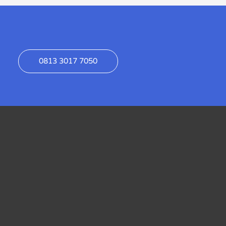
0813 3017 7050