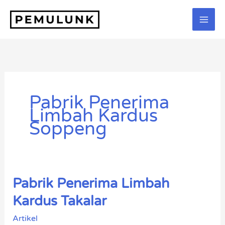
Lewati
ke
konten
Pabrik Penerima
Limbah Kardus
Soppeng
Pabrik Penerima Limbah
Pabrik
Penerima
Kardus Takalar
Limbah
Artikel
Kardus