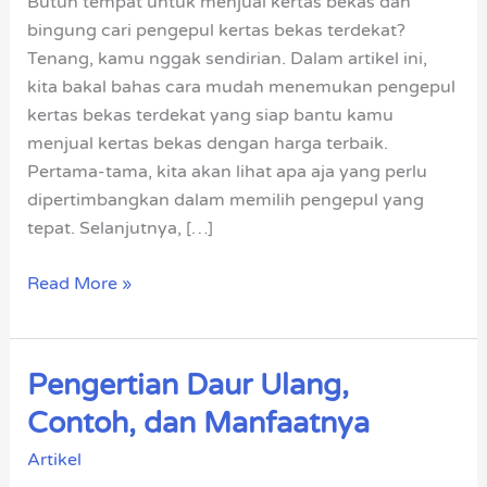
Butuh tempat untuk menjual kertas bekas dan
Tinggi
bingung cari pengepul kertas bekas terdekat?
Tenang, kamu nggak sendirian. Dalam artikel ini,
kita bakal bahas cara mudah menemukan pengepul
kertas bekas terdekat yang siap bantu kamu
menjual kertas bekas dengan harga terbaik.
Pertama-tama, kita akan lihat apa aja yang perlu
dipertimbangkan dalam memilih pengepul yang
tepat. Selanjutnya, […]
Read More »
Pengertian Daur Ulang,
Pengertian
Daur
Contoh, dan Manfaatnya
Ulang,
Artikel
Contoh,