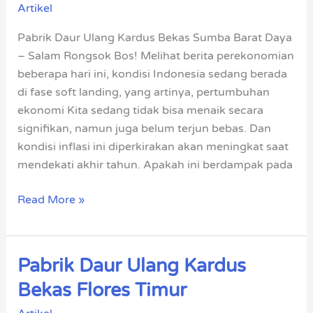
Artikel
Kardus
Bekas
Pabrik Daur Ulang Kardus Bekas Sumba Barat Daya
Sumba
– Salam Rongsok Bos! Melihat berita perekonomian
Barat
beberapa hari ini, kondisi Indonesia sedang berada
Daya
di fase soft landing, yang artinya, pertumbuhan
ekonomi Kita sedang tidak bisa menaik secara
signifikan, namun juga belum terjun bebas. Dan
kondisi inflasi ini diperkirakan akan meningkat saat
mendekati akhir tahun. Apakah ini berdampak pada
Read More »
Pabrik Daur Ulang Kardus
Pabrik
Daur
Bekas Flores Timur
Ulang