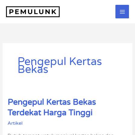
Lewati
ke
konten
Pengepul Kertas
Bekas
Pengepul Kertas Bekas
Pengepul
Kertas
Terdekat Harga Tinggi
Bekas
Artikel
Terdekat
Harga