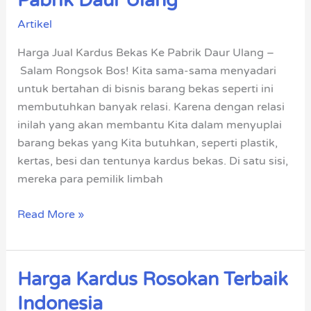
Pabrik Daur Ulang
Kardus
Artikel
Bekas
Ke
Harga Jual Kardus Bekas Ke Pabrik Daur Ulang –
Pabrik
Salam Rongsok Bos! Kita sama-sama menyadari
Daur
untuk bertahan di bisnis barang bekas seperti ini
Ulang
membutuhkan banyak relasi. Karena dengan relasi
inilah yang akan membantu Kita dalam menyuplai
barang bekas yang Kita butuhkan, seperti plastik,
kertas, besi dan tentunya kardus bekas. Di satu sisi,
mereka para pemilik limbah
Read More »
Harga Kardus Rosokan Terbaik
Harga
Kardus
Indonesia