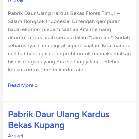
Artikel
Kardus
Bekas
Pabrik Daur Ulang Kardus Bekas Flores Timur –
Flores
Salam Rongsok Indonesia! Di tengah gempuran
Timur
badai ekonomi seperti saat ini Kita memang
dituntut untuk lebih cerdas dalam “bermain”. Sudah
seharusnya di era digital seperti saat ini Kita mampu
melihat berbagai celah profit untuk memaksimalkan
bisnis rongsok yang Kita sedang jalani. Terlebih
khusus untuk limbah kardus atau
Read More »
Pabrik Daur Ulang Kardus
Pabrik
Daur
Bekas Kupang
Ulang
Artikel
Kardus