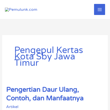
Lewati
ke
konten
Pengepul Kertas
Kota Sby Jawa
Timur
Pengertian Daur Ulang,
Pengertian
Daur
Contoh, dan Manfaatnya
Ulang,
Artikel
Contoh,