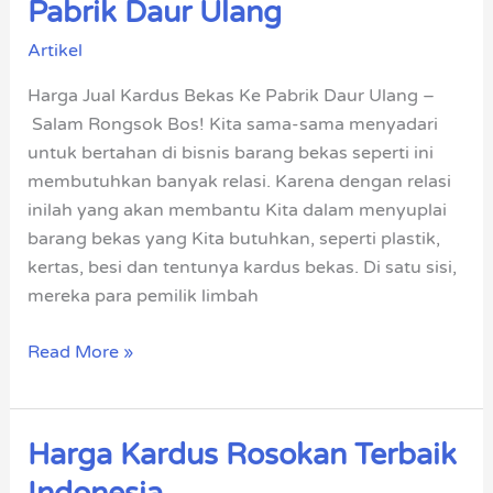
Pabrik Daur Ulang
Kardus
Artikel
Bekas
Ke
Harga Jual Kardus Bekas Ke Pabrik Daur Ulang –
Pabrik
Salam Rongsok Bos! Kita sama-sama menyadari
Daur
untuk bertahan di bisnis barang bekas seperti ini
Ulang
membutuhkan banyak relasi. Karena dengan relasi
inilah yang akan membantu Kita dalam menyuplai
barang bekas yang Kita butuhkan, seperti plastik,
kertas, besi dan tentunya kardus bekas. Di satu sisi,
mereka para pemilik limbah
Read More »
Harga Kardus Rosokan Terbaik
Harga
Kardus