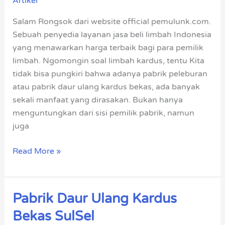
Artikel
Kardus
Bekas
Salam Rongsok dari website official pemulunk.com.
Dan
Sebuah penyedia layanan jasa beli limbah Indonesia
Manfaatnya
yang menawarkan harga terbaik bagi para pemilik
limbah. Ngomongin soal limbah kardus, tentu Kita
tidak bisa pungkiri bahwa adanya pabrik peleburan
atau pabrik daur ulang kardus bekas, ada banyak
sekali manfaat yang dirasakan. Bukan hanya
menguntungkan dari sisi pemilik pabrik, namun
juga
Read More »
Pabrik Daur Ulang Kardus
Pabrik
Daur
Bekas SulSel
Ulang