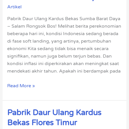
Ulang
Artikel
Kardus
Bekas
Pabrik Daur Ulang Kardus Bekas Sumba Barat Daya
Sumba
– Salam Rongsok Bos! Melihat berita perekonomian
Barat
beberapa hari ini, kondisi Indonesia sedang berada
Daya
di fase soft landing, yang artinya, pertumbuhan
ekonomi Kita sedang tidak bisa menaik secara
signifikan, namun juga belum terjun bebas. Dan
kondisi inflasi ini diperkirakan akan meningkat saat
mendekati akhir tahun. Apakah ini berdampak pada
Read More »
Pabrik Daur Ulang Kardus
Pabrik
Daur
Bekas Flores Timur
Ulang