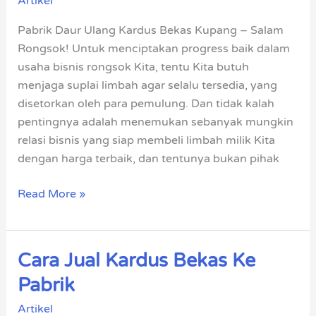
Artikel
Kardus
Bekas
Pabrik Daur Ulang Kardus Bekas Kupang – Salam
Kupang
Rongsok! Untuk menciptakan progress baik dalam
usaha bisnis rongsok Kita, tentu Kita butuh
menjaga suplai limbah agar selalu tersedia, yang
disetorkan oleh para pemulung. Dan tidak kalah
pentingnya adalah menemukan sebanyak mungkin
relasi bisnis yang siap membeli limbah milik Kita
dengan harga terbaik, dan tentunya bukan pihak
Read More »
Cara Jual Kardus Bekas Ke
Cara
Jual
Pabrik
Kardus
Artikel
Bekas