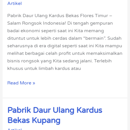
Artikel
Kardus
Bekas
Pabrik Daur Ulang Kardus Bekas Flores Timur –
Flores
Salam Rongsok Indonesia! Di tengah gempuran
Timur
badai ekonomi seperti saat ini Kita memang
dituntut untuk lebih cerdas dalam “bermain”. Sudah
seharusnya di era digital seperti saat ini Kita mampu
melihat berbagai celah profit untuk memaksimalkan
bisnis rongsok yang Kita sedang jalani. Terlebih
khusus untuk limbah kardus atau
Read More »
Pabrik Daur Ulang Kardus
Pabrik
Daur
Bekas Kupang
Ulang