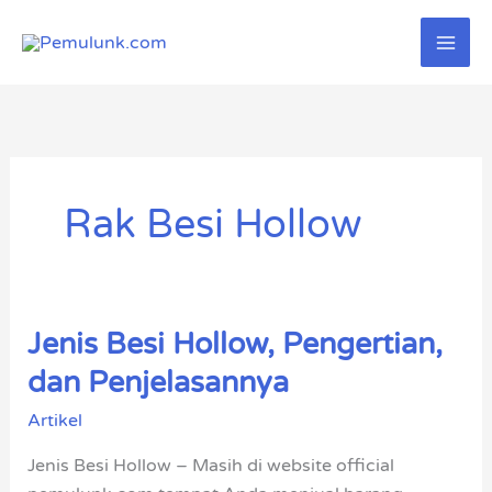
Lewati
ke
konten
Rak Besi Hollow
Jenis Besi Hollow, Pengertian,
Jenis
Besi
dan Penjelasannya
Hollow,
Artikel
Pengertian,
dan
Jenis Besi Hollow – Masih di website official
Penjelasannya