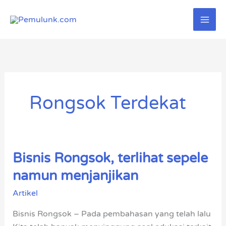
Lewati
ke
konten
Rongsok Terdekat
Bisnis Rongsok, terlihat sepele
Bisnis
Rongsok,
namun menjanjikan
terlihat
Artikel
sepele
namun
Bisnis Rongsok – Pada pembahasan yang telah lalu
menjanjikan