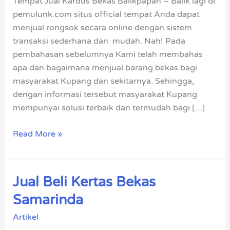
Tempat Jual Kardus Bekas Balikpapan – Balik lagi di
Harga
pemulunk.com situs official tempat Anda dapat
Terbaik
menjual rongsok secara online dengan sistem
transaksi sederhana dan mudah. Nah! Pada
pembahasan sebelumnya Kami telah membahas
apa dan bagaimana menjual barang bekas bagi
masyarakat Kupang dan sekitarnya. Sehingga,
dengan informasi tersebut masyarakat Kupang
mempunyai solusi terbaik dan termudah bagi […]
Read More »
Jual Beli Kertas Bekas
Jual
Beli
Samarinda
Kertas
Artikel
Bekas