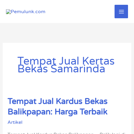
Lewati
ke
konten
Tempat Jual Kertas
Bekas Samarinda
Tempat Jual Kardus Bekas
Tempat
Jual
Balikpapan: Harga Terbaik
Kardus
Artikel
Bekas
Balikpapan: