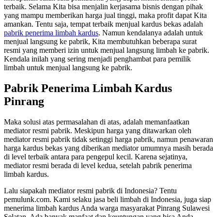
terbaik. Selama Kita bisa menjalin kerjasama bisnis dengan pihak
yang mampu memberikan harga jual tinggi, maka profit dapat Kita
amankan. Tentu saja, tempat terbaik menjual kardus bekas adalah
pabrik penerima limbah kardus
. Namun kendalanya adalah untuk
menjual langsung ke pabrik, Kita membutuhkan beberapa surat
resmi yang memberi izin untuk menjual langsung limbah ke pabrik.
Kendala inilah yang sering menjadi penghambat para pemilik
limbah untuk menjual langsung ke pabrik.
Pabrik Penerima Limbah Kardus
Pinrang
Maka solusi atas permasalahan di atas, adalah memanfaatkan
mediator resmi pabrik. Meskipun harga yang ditawarkan oleh
mediator resmi pabrik tidak setinggi harga pabrik, namun penawaran
harga kardus bekas yang diberikan mediator umumnya masih berada
di level terbaik antara para pengepul kecil. Karena sejatinya,
mediator resmi berada di level kedua, setelah pabrik penerima
limbah kardus.
Lalu siapakah mediator resmi pabrik di Indonesia? Tentu
pemulunk.com. Kami selaku jasa beli limbah di Indonesia, juga siap
menerima limbah kardus Anda warga masyarakat Pinrang Sulawesi
Selatan. Ada banyak manfaat dan keuntungan yang bisa Anda