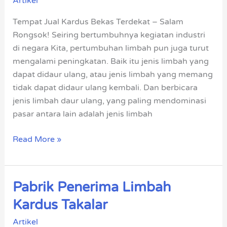
Artikel
Bekas
Terdekat
Tempat Jual Kardus Bekas Terdekat – Salam
Harga
Rongsok! Seiring bertumbuhnya kegiatan industri
Tinggi
di negara Kita, pertumbuhan limbah pun juga turut
mengalami peningkatan. Baik itu jenis limbah yang
dapat didaur ulang, atau jenis limbah yang memang
tidak dapat didaur ulang kembali. Dan berbicara
jenis limbah daur ulang, yang paling mendominasi
pasar antara lain adalah jenis limbah
Read More »
Pabrik Penerima Limbah
Pabrik
Penerima
Kardus Takalar
Limbah
Artikel
Kardus