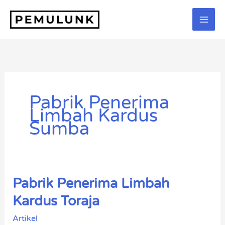
Lewati
ke
konten
Pabrik Penerima
Limbah Kardus
Sumba
Pabrik Penerima Limbah
Pabrik
Penerima
Kardus Toraja
Limbah
Artikel
Kardus